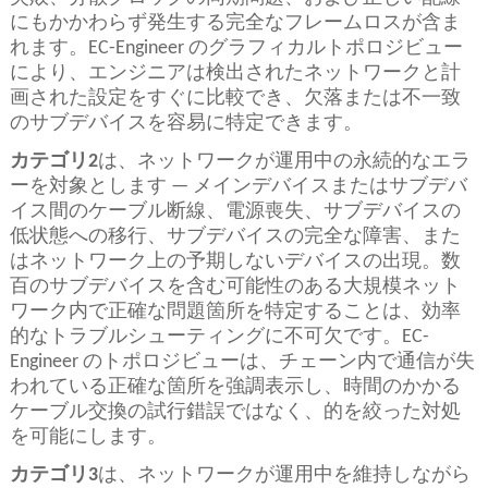
にもかかわらず発生する完全なフレームロスが含ま
れます。EC-Engineer のグラフィカルトポロジビュー
により、エンジニアは検出されたネットワークと計
画された設定をすぐに比較でき、欠落または不一致
のサブデバイスを容易に特定できます。
カテゴリ2
は、ネットワークが運用中の永続的なエラ
ーを対象とします — メインデバイスまたはサブデバ
イス間のケーブル断線、電源喪失、サブデバイスの
低状態への移行、サブデバイスの完全な障害、また
はネットワーク上の予期しないデバイスの出現。数
百のサブデバイスを含む可能性のある大規模ネット
ワーク内で正確な問題箇所を特定することは、効率
的なトラブルシューティングに不可欠です。EC-
Engineer のトポロジビューは、チェーン内で通信が失
われている正確な箇所を強調表示し、時間のかかる
ケーブル交換の試行錯誤ではなく、的を絞った対処
を可能にします。
カテゴリ3
は、ネットワークが運用中を維持しながら