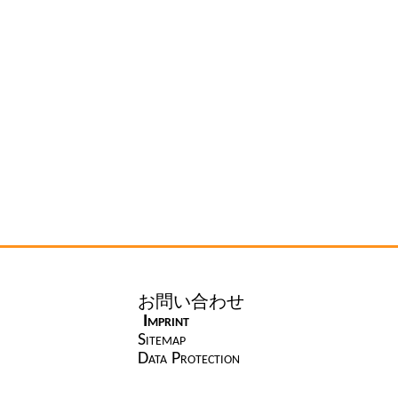
ナ
お問い合わせ
ビ
Imprint
ゲ
Sitemap
ー
Data Protection
シ
ョ