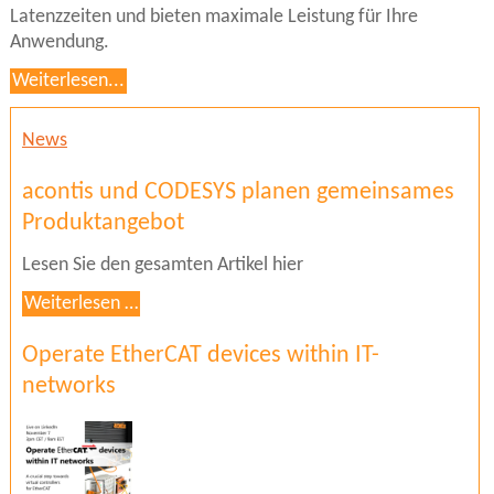
Latenzzeiten und bieten maximale Leistung für Ihre
Anwendung.
Weiterlesen...
News
acontis und CODESYS planen gemeinsames
Produktangebot
Lesen Sie den gesamten Artikel hier
acontis
Weiterlesen …
und
CODESYS
Operate EtherCAT devices within IT-
planen
networks
gemeinsames
Produktangebot