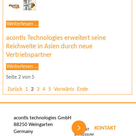
Operate
Weiterlesen …
EtherCAT
devices
acontis Technologies erweitert seine
within
Reichweite in Asien durch neue
IT-
Vertriebspartner
networks
acontis
Weiterlesen …
Technologies
Seite 2 von 5
erweitert
seine
Zurück
1
2
3
4
5
Vorwärts
Ende
Reichweite
in
Asien
durch
acontis technologies GmbH
neue
88250 Weingarten
KONTAKT
Navigation
Vertriebspartner
Kontakt
Germany
überspringen
Impressum