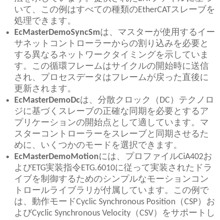
いて、この例はすべての種類のEtherCATスレーブを
処理できます。
EcMasterDemoSyncSm
は、マスターが使用するイー
サネットコントローラーからの割り込みを必要と
する異なるネットワークタイミングを示していま
す。この循環フレームはサイクルの開始時に送信
され、プロセスデータはフレームが戻った直後に
更新されます。
EcMasterDemoDc
は、分散クロック（DC）テクノロ
ジに基づくスレーブの正確な同期を必要とするア
プリケーションの開始点として適しています。マ
スターコントローラーをスレーブと同期させるた
めに、いくつかのモードを選択できます。
EcMasterDemoMotion
には、プロファイルCiA402お
よびETG実装指令ETG.6010に従って実装されたドラ
イブを制御するためのシンプルなモーションコン
トロールライブラリが付属しています。この例で
は、動作モードCyclic Synchronous Position（CSP）お
よびCyclic Synchronous Velocity（CSV）をサポートし