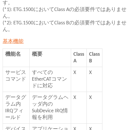
す。
(*1): ETG.1500においてClass Aの必須要件ではありませ
ん。
(*2): ETG.1500においてClass Bの必須要件ではありませ
ん。
基本機能
機能名
概要
Class
Class
A
B
サービス
すべての
X
X
コマンド
EtherCATコマン
ドに対応
データグ
データグラムヘ
X
X
ラム内
ッダ内の
IRQフィ
SubDevice IRQ情
ールド
報を利用
デバイス
アプリケーショ
X
X