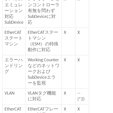
エミュレ
ンコントローラ
ーション
有無を問わず
対応
SubDeviceに対
SubDevice
応
EtherCAT
EtherCATステー
X
X
ステート
トマシン
マシン
（ESM）の特殊
動作に対応
エラーハ
Working Counter
X
X
ンドリン
などのネットワ
グ
ークおよび
SubDeviceエラ
ーを監視
VLAN
VLANタグ機能
X
--
に対応
(*2)
EtherCAT
EtherCATフレー
X
X