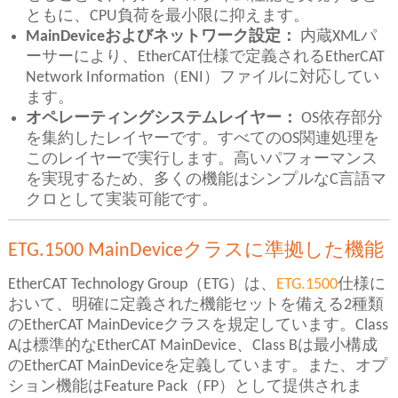
ともに、CPU負荷を最小限に抑えます。
MainDeviceおよびネットワーク設定：
内蔵XMLパ
ーサーにより、EtherCAT仕様で定義されるEtherCAT
Network Information（ENI）ファイルに対応してい
ます。
オペレーティングシステムレイヤー：
OS依存部分
を集約したレイヤーです。すべてのOS関連処理を
このレイヤーで実行します。高いパフォーマンス
を実現するため、多くの機能はシンプルなC言語マ
クロとして実装可能です。
ETG.1500 MainDeviceクラスに準拠した機能
EtherCAT Technology Group（ETG）は、
ETG.1500
仕様に
おいて、明確に定義された機能セットを備える2種類
のEtherCAT MainDeviceクラスを規定しています。Class
Aは標準的なEtherCAT MainDevice、Class Bは最小構成
のEtherCAT MainDeviceを定義しています。また、オプ
ション機能はFeature Pack（FP）として提供されま