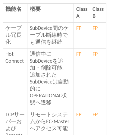
機能名
概要
Class
Class
A
B
ケーブ
SubDevice間のケ
FP
FP
ル冗長
ーブル断線時で
化
も通信を継続
Hot
通信中に
FP
FP
Connect
SubDeviceを追
加・削除可能。
追加された
SubDeviceは自動
的に
OPERATIONAL状
態へ遷移
TCPサー
リモートシステ
FP
FP
バーお
ムからEC-Master
よび
へアクセス可能