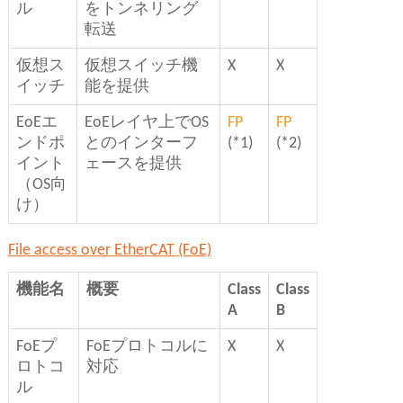
ル
をトンネリング
転送
仮想ス
仮想スイッチ機
X
X
イッチ
能を提供
EoEエ
EoEレイヤ上でOS
FP
FP
ンドポ
とのインターフ
(*1)
(*2)
イント
ェースを提供
（OS向
け）
File access over EtherCAT (FoE)
機能名
概要
Class
Class
A
B
FoEプ
FoEプロトコルに
X
X
ロトコ
対応
ル