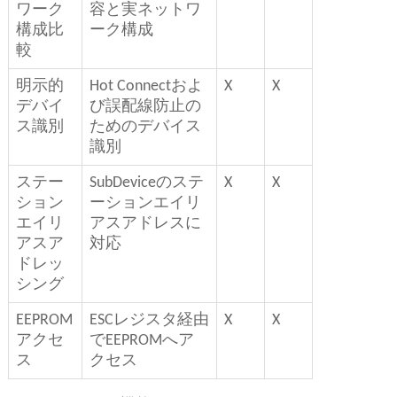
ワーク
容と実ネットワ
構成比
ーク構成
較
明示的
Hot Connectおよ
X
X
デバイ
び誤配線防止の
ス識別
ためのデバイス
識別
ステー
SubDeviceのステ
X
X
ション
ーションエイリ
エイリ
アスアドレスに
アスア
対応
ドレッ
シング
EEPROM
ESCレジスタ経由
X
X
アクセ
でEEPROMへア
ス
クセス