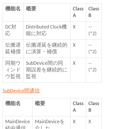
機能名
概要
Class
Class
A
B
DC対
Distributed Clock機
X
--
応
能に対応
(*2)
伝搬遅
伝搬遅延を継続的
X
--
延補償
に演算・補償
(*2)
同期ウ
SubDevice間の同
X
--
ィンド
期誤差を継続的に
(*2)
ウ監視
監視
SubDevice間通信
機能名
概要
Class
Class
A
B
MainDevice
MainDeviceを
X
X
経由通信
介した