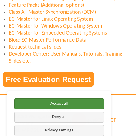
Feature Packs (Additional options)
Class A - Master Synchronization (DCM)
EC-Master for Linux Operating System
EC-Master for Windows Operating System
EC-Master for Embedded Operating Systems
Blog: EC-Master Performance Data
Request technical slides
Developer Center: User Manuals, Tutorials, Training
Slides etc.
Free Evaluation Request
Accept all
acontis technologies GmbH
88250 Weingarten
Deny all
CONTACT
ナ
お問い合わせ
Germany
ビ
Imprint
Tel. +49 751 5 60 30 30
Privacy settings
ゲ
Sitemap