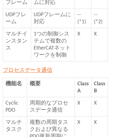
フレーム
ムに対応
UDPフレ
UDPフレームに
--
--
ーム
対応
(*1)
(*2)
マルチイ
1つの制御シス
X
X
ンスタン
テムで複数の
ス
EtherCATネット
ワークを制御
プロセスデータ通信
機能名
概要
Class
Class
A
B
Cyclic
周期的なプロセ
X
X
PDO
スデータ通信
マルチ
複数の周期タス
X
X
タスク
クおよび異なる
PDO更新周期に