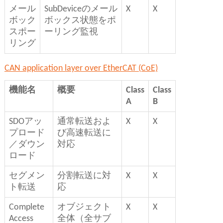
メール
SubDeviceのメール
X
X
ボック
ボックス状態をポ
スポー
ーリング監視
リング
CAN application layer over EtherCAT (CoE)
機能名
概要
Class
Class
A
B
SDOアッ
通常転送およ
X
X
プロード
び高速転送に
／ダウン
対応
ロード
セグメン
分割転送に対
X
X
ト転送
応
Complete
オブジェクト
X
X
Access
全体（全サブ