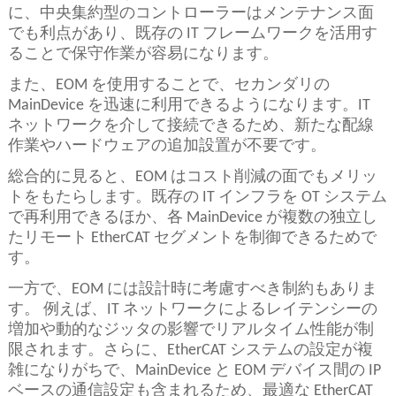
に、中央集約型のコントローラーはメンテナンス面
でも利点があり、既存の IT フレームワークを活用す
ることで保守作業が容易になります。
また、EOM を使用することで、セカンダリの
MainDevice を迅速に利用できるようになります。IT
ネットワークを介して接続できるため、新たな配線
作業やハードウェアの追加設置が不要です。
総合的に見ると、EOM はコスト削減の面でもメリッ
トをもたらします。既存の IT インフラを OT システム
で再利用できるほか、各 MainDevice が複数の独立し
たリモート EtherCAT セグメントを制御できるためで
す。
一方で、EOM には設計時に考慮すべき制約もありま
す。 例えば、IT ネットワークによるレイテンシーの
増加や動的なジッタの影響でリアルタイム性能が制
限されます。さらに、EtherCAT システムの設定が複
雑になりがちで、MainDevice と EOM デバイス間の IP
ベースの通信設定も含まれるため、最適な EtherCAT