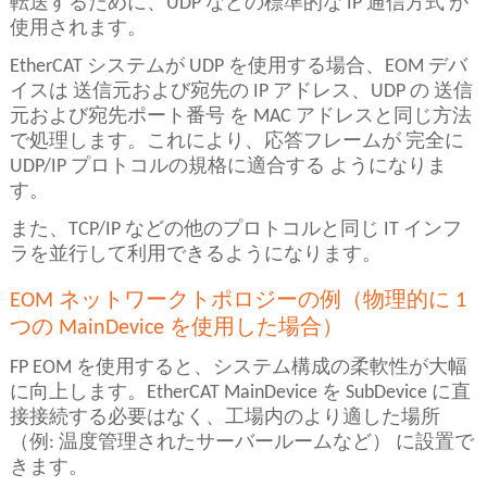
転送するために、UDP などの標準的な IP 通信方式 が
使用されます。
EtherCAT システムが UDP を使用する場合、EOM デバ
イスは 送信元および宛先の IP アドレス、UDP の 送信
元および宛先ポート番号 を MAC アドレスと同じ方法
で処理します。これにより、応答フレームが 完全に
UDP/IP プロトコルの規格に適合する ようになりま
す。
また、TCP/IP などの他のプロトコルと同じ IT インフ
ラを並行して利用できるようになります。
EOM
ネットワークトポロジーの例（物理的に 1
つの
MainDevice
を使用した場合）
FP EOM を使用すると、システム構成の柔軟性が大幅
に向上します。EtherCAT MainDevice を SubDevice に直
接接続する必要はなく、工場内のより適した場所
（例: 温度管理されたサーバールームなど） に設置で
きます。