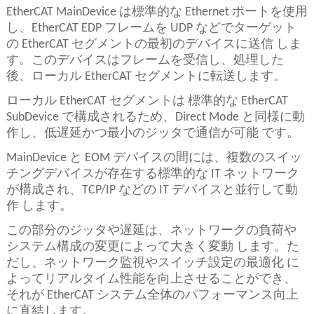
EtherCAT MainDevice は標準的な Ethernet ポートを使用
し、EtherCAT EDP フレームを UDP などでターゲット
の EtherCAT セグメントの最初のデバイスに送信 しま
す。このデバイスはフレームを受信し、処理した
後、ローカル EtherCAT セグメントに転送します。
ローカル EtherCAT セグメントは 標準的な EtherCAT
SubDevice で構成されるため、Direct Mode と同様に動
作し、低遅延かつ最小のジッタで通信が可能 です。
MainDevice と EOM デバイスの間には、複数のスイッ
チングデバイスが存在する標準的な IT ネットワーク
が構成され、TCP/IP などの IT デバイスと並行して動
作 します。
この部分のジッタや遅延は、ネットワークの負荷や
システム構成の変更によって大きく変動 します。た
だし、ネットワーク監視やスイッチ設定の最適化 に
よってリアルタイム性能を向上させることができ、
それが EtherCAT システム全体のパフォーマンス向上
に直結します。