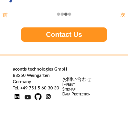
•
•
•
•
前
次
Contact Us
acontis technologies GmbH
88250 Weingarten
ナ
お問い合わせ
Germany
ビ
Imprint
Tel. +49 751 5 60 30 30
ゲ
Sitemap
ー
Data Protection
シ
ョ
ン
を
省
略