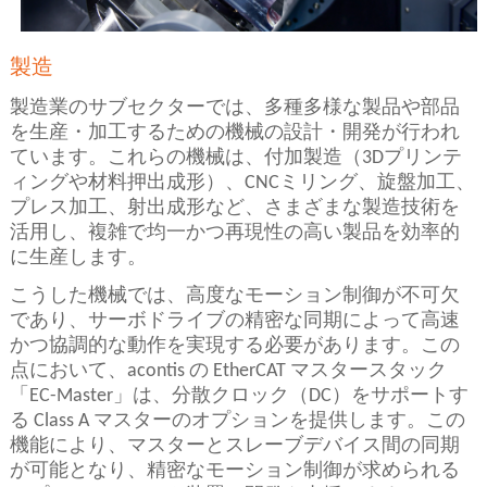
製造
製造業のサブセクターでは、多種多様な製品や部品
を生産・加工するための機械の設計・開発が行われ
ています。これらの機械は、付加製造（3Dプリンテ
ィングや材料押出成形）、CNCミリング、旋盤加工、
プレス加工、射出成形など、さまざまな製造技術を
活用し、複雑で均一かつ再現性の高い製品を効率的
に生産します。
こうした機械では、高度なモーション制御が不可欠
であり、サーボドライブの精密な同期によって高速
かつ協調的な動作を実現する必要があります。この
点において、acontis の EtherCAT マスタースタック
「EC-Master」は、分散クロック（DC）をサポートす
る Class A マスターのオプションを提供します。この
機能により、マスターとスレーブデバイス間の同期
が可能となり、精密なモーション制御が求められる