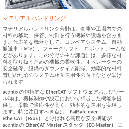
マテリアルハンドリング
マテリアルハンドリング分野は、倉庫や工場内での
材料の移動、保管、制御を行う機械や設備を含みま
す。代表的な機器として、コンベアシステム、自動
搬送車（AGV）、フォークリフト、ロボットアームな
どがあります。この分野の主な課題には、多様な材
料を取り扱うための機械の柔軟性、オペレーターの
安全確保、設備のダウンタイム削減、効率的な材料
管理のためのシステム相互運用性の向上などが挙げ
られます。
acontis の包括的な
EtherCAT
ソフトウェアおよびツー
ル群は、機械制御や設定において卓越した機能を提
供し、柔軟で適応性が高く、効率的な運用を実現し
ます。特に注目すべき点は、
FailSafe over
EtherCAT
（
FSoE
）
と呼ばれる高度な安全機能が
acontis の
EtherCAT Master
スタック（
EC-Master
）
に