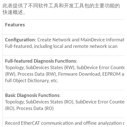
此表提供了不同软件工具和开发工具包的主要功能的
快速概述。
Features
Configuration
: Create Network and MainDevice Information
Full-featured,
including local and remote network scan
Full-featured
Diagnosis Functions
:
Topology, SubDevices States (RW), SubDevice Error Counte
(RW), Process Data (RW), Firmware Download, EEPROM acce
full Object Dictionary, etc.
Basic
Diagnosis Functions
:
Topology, SubDevices States (RO), SubDevice Error Counter
(RO), Process Data (RO)
Record EtherCAT communication and offline analyzation o