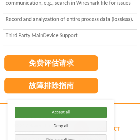
communication, e.g., search in Wireshark file for issues
Record and analyzation of entire process data (lossless).
Third Party MainDevice Support
免费评估请求
故障排除指南
Accept all
acontis technologies GmbH
88212 Ravensburg
Deny all
CONTACT
Skip
联系
Germany
navigation
版本说明
Tel. +49 751 5 60 30 30
Privacy settings